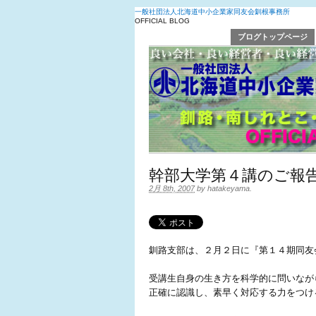
一般社団法人北海道中小企業家同友会釧根事務所
OFFICIAL BLOG
ブログトップページ
幹部大学第４講のご報
2月 8th, 2007
by
hatakeyama
.
釧路支部は、２月２日に『第１４期同友
受講生自身の生き方を科学的に問いなが
正確に認識し、素早く対応する力をつけ