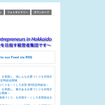
ム
フォトギャラリー
ダウンロード
e
to our Feed
via RSS
」を実践し、強じんな企業づくりを目指す
回定時総会開催
づくりを～くしろ支部 第5回定時総会～
」を実践し、魅力ある企業づくりを目指す
を開催～
地域づくり」を目指す～くしろ支部総会を