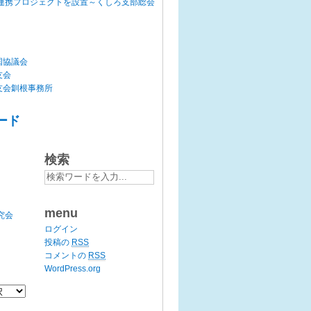
連携プロジェクトを設置～くしろ支部総会
国協議会
友会
友会釧根事務所
ード
検索
menu
究会
ログイン
投稿の
RSS
コメントの
RSS
WordPress.org