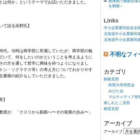
新体制で根釧企業
とは何か」というテーマでお話いただきました。
を開催～
Links
て語る高野氏】
中小企業家同友会全
北海道中小企業家同
北海道中小企業家同
時代。当時は商学部に所属していたが、商学部の勉
不明なフィ
ていて、何をしたいのかということを考えるように
その方を通して哲学に興味を持つようになりまし
トン・ソクラテス等）の考え方についてわかりやす
カテゴリ
る書籍の紹介もしていただきました。
釧路支部
幹部大学同窓会
みけた会
マルチメディア研
】
南しれとこ支部
根室支部
教授が、「クスリから釧路へ〜その発展の歩み〜」
アーカイブ
アーカイブ