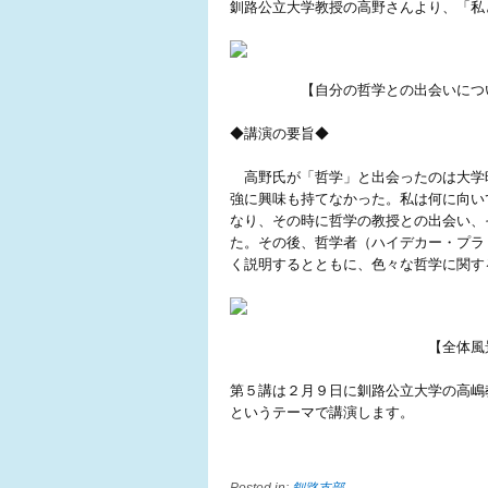
釧路公立大学教授の高野さんより、「私
【自分の哲学との出会いについ
◆講演の要旨◆
高野氏が「哲学」と出会ったのは大学
強に興味も持てなかった。私は何に向い
なり、その時に哲学の教授との出会い、
た。その後、哲学者（ハイデカー・プラ
く説明するとともに、色々な哲学に関す
【全体風景
第５講は２月９日に釧路公立大学の高嶋
というテーマで講演します。
Posted in:
釧路支部
.