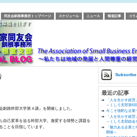
同友会釧根事務所トップページ
スケジュール
ニュース
報道記事
コラ
告
Subscrib
最近の記事
「人を生かす経営
～くしろ支部第6
会釧路幹部大学第４講』を開催しました。
今こそ強靭な企業
「人を生かす経営
ら自己変革を迫る幹部大学。激変する情勢と課題を
～くしろ支部総会
ることを目指しています。
「魅力ある企業と
開催～