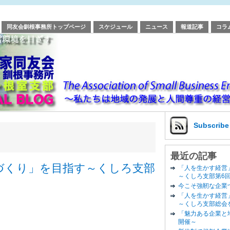
同友会釧根事務所トップページ
スケジュール
ニュース
報道記事
コラ
Subscrib
最近の記事
づくり」を目指す～くしろ支部
「人を生かす経営
～くしろ支部第6
今こそ強靭な企業
「人を生かす経営
～くしろ支部総会
「魅力ある企業と
開催～