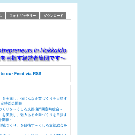
ム
フォトギャラリー
ダウンロード
e
to our Feed
via RSS
」を実践し、強じんな企業づくりを目指す
回定時総会開催
づくりを～くしろ支部 第5回定時総会～
」を実践し、魅力ある企業づくりを目指す
を開催～
地域づくり」を目指す～くしろ支部総会を