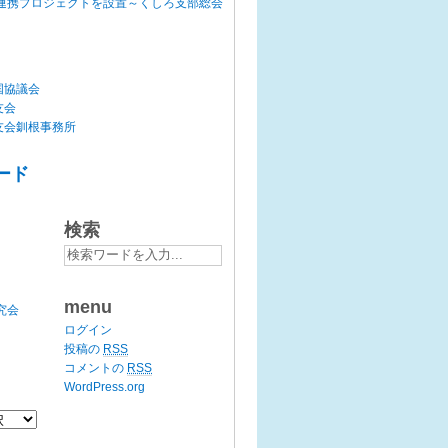
連携プロジェクトを設置～くしろ支部総会
国協議会
友会
友会釧根事務所
ード
検索
menu
究会
ログイン
投稿の
RSS
コメントの
RSS
WordPress.org