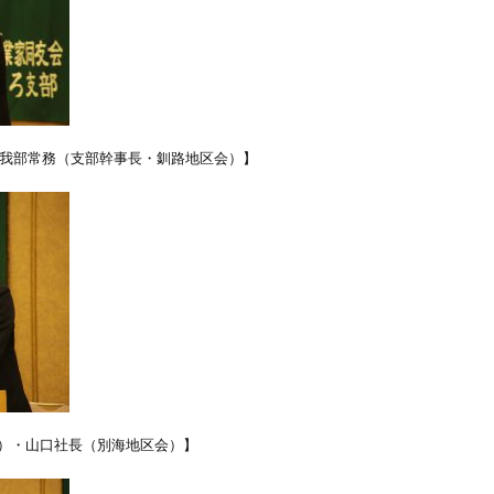
曽我部常務（支部幹事長・釧路地区会）】
）・山口社長（別海地区会）】