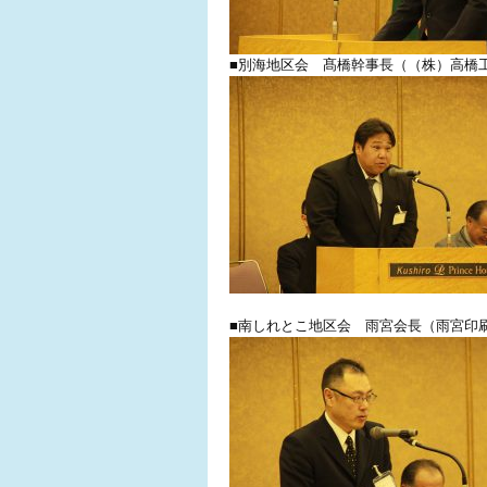
■別海地区会 髙橋幹事長（（株）高橋
■南しれとこ地区会 雨宮会長（雨宮印