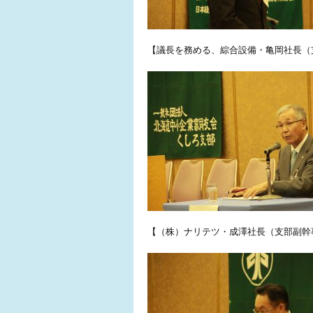
【議長を務める、綜合設備・亀岡社長（
【（株）ナリテツ・成澤社長（支部副幹事