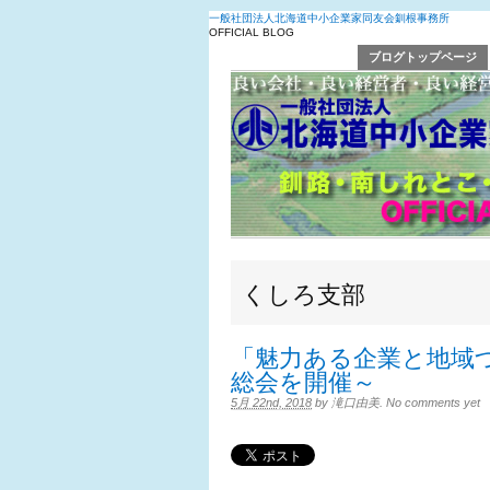
一般社団法人北海道中小企業家同友会釧根事務所
OFFICIAL BLOG
ブログトップページ
くしろ支部
「魅力ある企業と地域
総会を開催～
5月 22nd, 2018
by
滝口由美
.
No comments yet