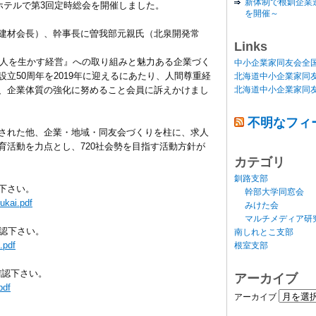
新体制で根釧企業
ホテルで第3回定時総会を開催しました。
を開催～
建材会長）、幹事長に曽我部元親氏（北泉開発常
Links
『人を生かす経営』への取り組みと魅力ある企業づく
中小企業家同友会全
立50周年を2019年に迎えるにあたり、人間尊重経
北海道中小企業家同
北海道中小企業家同
、企業体質の強化に努めること会員に訴えかけまし
不明なフィ
された他、企業・地域・同友会づくりを柱に、求人
育活動を力点とし、720社会勢を目指す活動方針が
カテゴリ
釧路支部
下さい。
幹部大学同窓会
ukai.pdf
みけた会
マルチメディア研
認下さい。
南しれとこ支部
.pdf
根室支部
確認下さい。
アーカイブ
pdf
アーカイブ