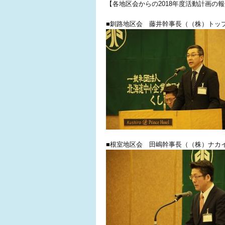
【各地区会からの2018年度活動計画の
■釧路地区会 藤井幹事長（（株）トッ
■根室地区会 田嶋幹事長（（株）ナカ