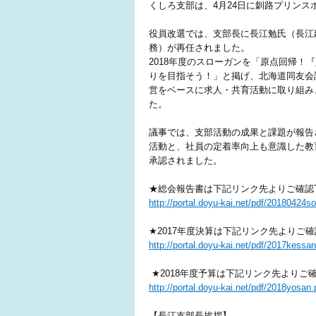
くしろ支部は、4月24日に釧路プリンス
役員改選では、支部長に長江勉氏（長江
務）が再任されました。
2018年度のスローガンを「原点回帰！
りを目指そう！」と掲げ、北海道同友会設
営をベースに求人・共育活動に取り組み
た。
議事では、支部活動の成果と課題が報告
活動と、社員の定着率向上も意識した教
承認されました。
★総会報告書は下記リンク先よりご確認
http://portal.doyu-kai.net/pdf/20180424so
★2017
年度決算は下記リンク先よりご確
http://portal.doyu-kai.net/pdf/2017kessan
★2018
年度予算は下記リンク先よりご
http://portal.doyu-kai.net/pdf/2018yosan.
【長江支部長挨拶】